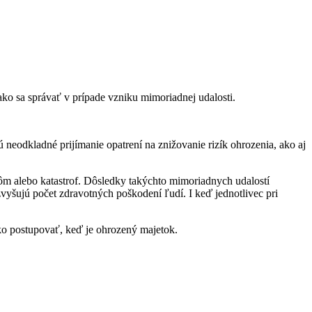
ako sa správať v prípade vzniku mimoriadnej udalosti.
 neodkladné prijímanie opatrení na znižovanie rizík ohrozenia, ako aj
hrôm alebo katastrof. Dôsledky takýchto mimoriadnych udalostí
zvyšujú počet zdravotných poškodení ľudí. I keď jednotlivec pri
ako postupovať, keď je ohrozený majetok.