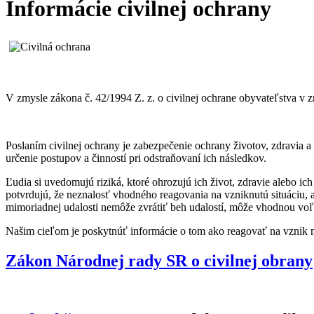
Informácie civilnej ochrany
V zmysle zákona č. 42/1994 Z. z. o civilnej ochrane obyvateľstva v z
Poslaním civilnej ochrany je zabezpečenie ochrany životov, zdravia a
určenie postupov a činností pri odstraňovaní ich následkov.
Ľudia si uvedomujú riziká, ktoré ohrozujú ich život, zdravie alebo i
potvrdujú, že neznalosť vhodného reagovania na vzniknutú situáciu, a
mimoriadnej udalosti nemôže zvrátiť beh udalostí, môže vhodnou voľb
Našim cieľom je poskytnúť informácie o tom ako reagovať na vznik mi
Zákon Národnej rady SR o civilnej obrany