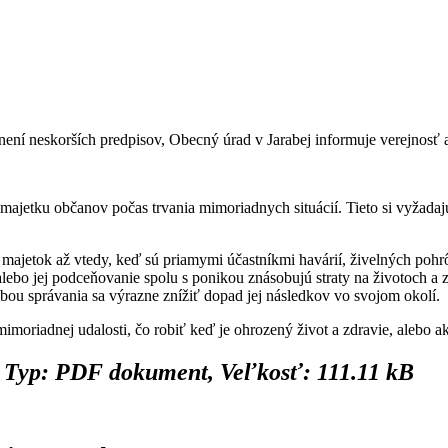
není neskorších predpisov, Obecný úrad v Jarabej informuje verejnosť 
 majetku občanov počas trvania mimoriadnych situácií. Tieto si vyžadajú
ch majetok až vtedy, keď sú priamymi účastníkmi havárií, živelných po
lebo jej podceňovanie spolu s ponikou znásobujú straty na životoch a 
ou správania sa výrazne znížiť dopad jej následkov vo svojom okolí.
moriadnej udalosti, čo robiť keď je ohrozený život a zdravie, alebo 
Typ: PDF dokument, Veľkosť: 111.11 kB