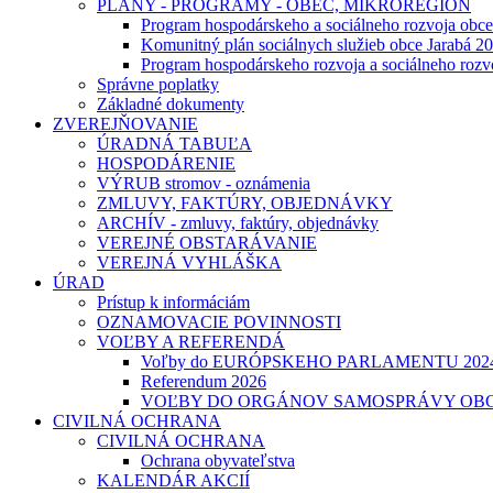
PLÁNY - PROGRAMY - OBEC, MIKROREGIÓN
Program hospodárskeho a sociálneho rozvoja obc
Komunitný plán sociálnych služieb obce Jarabá 2
Program hospodárskeho rozvoja a sociálneho
Správne poplatky
Základné dokumenty
ZVEREJŇOVANIE
ÚRADNÁ TABUĽA
HOSPODÁRENIE
VÝRUB stromov - oznámenia
ZMLUVY, FAKTÚRY, OBJEDNÁVKY
ARCHÍV - zmluvy, faktúry, objednávky
VEREJNÉ OBSTARÁVANIE
VEREJNÁ VYHLÁŠKA
ÚRAD
Prístup k informáciám
OZNAMOVACIE POVINNOSTI
VOĽBY A REFERENDÁ
Voľby do EURÓPSKEHO PARLAMENTU 202
Referendum 2026
VOĽBY DO ORGÁNOV SAMOSPRÁVY OBC
CIVILNÁ OCHRANA
CIVILNÁ OCHRANA
Ochrana obyvateľstva
KALENDÁR AKCIÍ