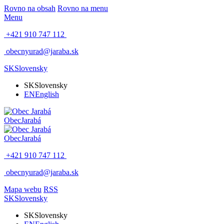
Rovno na obsah
Rovno na menu
Menu
+421 910 747 112
obecnyurad@jaraba.sk
SK
Slovensky
SK
Slovensky
EN
English
Obec
Jarabá
Obec
Jarabá
+421 910 747 112
obecnyurad@jaraba.sk
Mapa webu
RSS
SK
Slovensky
SK
Slovensky