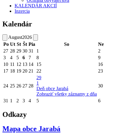
Ochrana obyvateľstva
KALENDÁR AKCIÍ
Inzercia
Kalendár
August
2026
Po
Ut
St
Št
Pia
So
Ne
27
28
29
30
31
1
2
3
4
5
6
7
8
9
10
11
12
13
14
15
16
17
18
19
20
21
22
23
29
1
24
25
26
27
28
30
Deň obce Jarabá
Zobraziť všetky záznamy z dňa
31
1
2
3
4
5
6
Odkazy
Mapa obce Jarabá