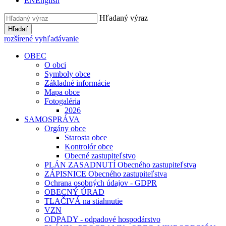
EN
English
Hľadaný výraz
Hľadať
rozšírené vyhľadávanie
OBEC
O obci
Symboly obce
Základné informácie
Mapa obce
Fotogaléria
2026
SAMOSPRÁVA
Orgány obce
Starosta obce
Kontrolór obce
Obecné zastupiteľstvo
PLÁN ZASADNUTÍ Obecného zastupiteľstva
ZÁPISNICE Obecného zastupiteľstva
Ochrana osobných údajov - GDPR
OBECNÝ ÚRAD
TLAČIVÁ na stiahnutie
VZN
ODPADY - odpadové hospodárstvo