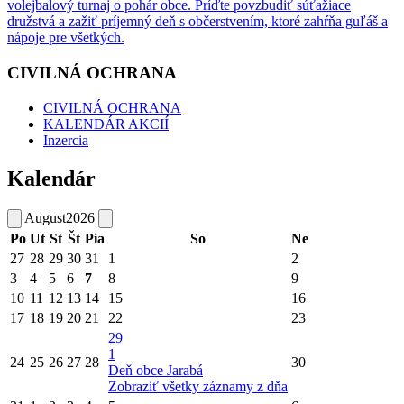
volejbalový turnaj o pohár obce. Príďte povzbudiť súťažiace
družstvá a zažiť príjemný deň s občerstvením, ktoré zahŕňa guľáš a
nápoje pre všetkých.
CIVILNÁ OCHRANA
CIVILNÁ OCHRANA
KALENDÁR AKCIÍ
Inzercia
Kalendár
August
2026
Po
Ut
St
Št
Pia
So
Ne
27
28
29
30
31
1
2
3
4
5
6
7
8
9
10
11
12
13
14
15
16
17
18
19
20
21
22
23
29
1
24
25
26
27
28
30
Deň obce Jarabá
Zobraziť všetky záznamy z dňa