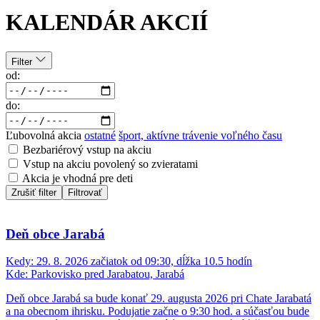
KALENDÁR AKCIÍ
Filter
od:
do:
Ľubovolná akcia
ostatné
šport, aktívne trávenie voľného času
Bezbariérový vstup na akciu
Vstup na akciu povolený so zvieratami
Akcia je vhodná pre deti
Zrušiť filter
Filtrovať
Deň obce Jarabá
Kedy:
29. 8. 2026 začiatok od 09:30, dĺžka 10.5 hodín
Kde:
Parkovisko pred Jarabatou, Jarabá
Deň obce Jarabá sa bude konať 29. augusta 2026 pri Chate Jarabatá
a na obecnom ihrisku. Podujatie začne o 9:30 hod. a súčasťou bude