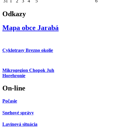
31
1
2
3
4
5
6
Odkazy
Mapa obce Jarabá
Cyklotrasy Brezno okolie
Mikrogegion Chopok Juh
Horehronie
On-line
Počasie
Snehové správy
Lavínová situácia