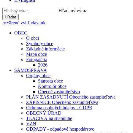
EN
English
Hľadaný výraz
Hľadať
rozšírené vyhľadávanie
OBEC
O obci
Symboly obce
Základné informácie
Mapa obce
Fotogaléria
2026
SAMOSPRÁVA
Orgány obce
Starosta obce
Kontrolór obce
Obecné zastupiteľstvo
PLÁN ZASADNUTÍ Obecného zastupiteľstva
ZÁPISNICE Obecného zastupiteľstva
Ochrana osobných údajov - GDPR
OBECNÝ ÚRAD
TLAČIVÁ na stiahnutie
VZN
ODPADY - odpadové hospodárstvo