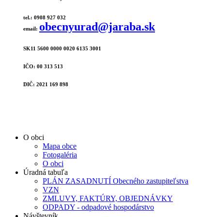
tel.: 0908 927 032
obecnyurad@jaraba.sk
email:
SK11 5600 0000 0020 6135 3001
IČO: 00 313 513
DIČ: 2021 169 898
O obci
Mapa obce
Fotogaléria
O obci
Úradná tabuľa
PLÁN ZASADNUTÍ Obecného zastupiteľstva
VZN
ZMLUVY, FAKTÚRY, OBJEDNÁVKY
ODPADY - odpadové hospodárstvo
Návštevník