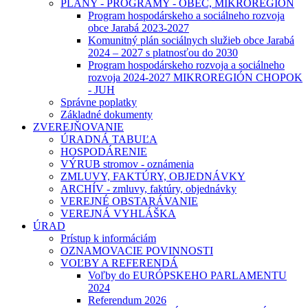
PLÁNY - PROGRAMY - OBEC, MIKROREGIÓN
Program hospodárskeho a sociálneho rozvoja
obce Jarabá 2023-2027
Komunitný plán sociálnych služieb obce Jarabá
2024 – 2027 s platnosťou do 2030
Program hospodárskeho rozvoja a sociálneho
rozvoja 2024-2027 MIKROREGIÓN CHOPOK
- JUH
Správne poplatky
Základné dokumenty
ZVEREJŇOVANIE
ÚRADNÁ TABUĽA
HOSPODÁRENIE
VÝRUB stromov - oznámenia
ZMLUVY, FAKTÚRY, OBJEDNÁVKY
ARCHÍV - zmluvy, faktúry, objednávky
VEREJNÉ OBSTARÁVANIE
VEREJNÁ VYHLÁŠKA
ÚRAD
Prístup k informáciám
OZNAMOVACIE POVINNOSTI
VOĽBY A REFERENDÁ
Voľby do EURÓPSKEHO PARLAMENTU
2024
Referendum 2026