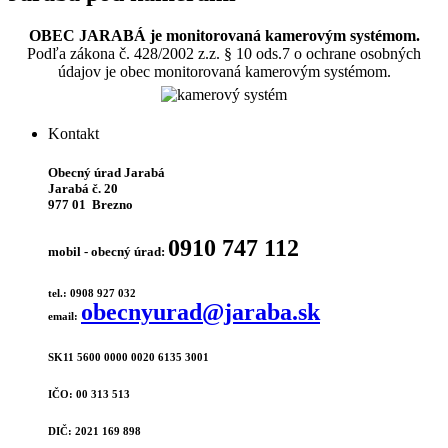
OBEC JARABÁ je monitorovaná kamerovým systémom.
Podľa zákona č. 428/2002 z.z. § 10 ods.7 o ochrane osobných
údajov je obec monitorovaná kamerovým systémom.
Kontakt
Obecný úrad Jarabá
Jarabá č. 20
977 01 Brezno
0910 747 112
mobil - obecný úrad:
tel.: 0908 927 032
obecnyurad@jaraba.sk
email:
SK11 5600 0000 0020 6135 3001
IČO: 00 313 513
DIČ: 2021 169 898