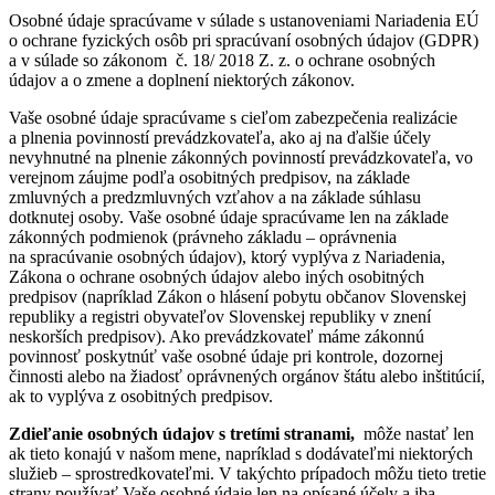
Osobné údaje spracúvame v súlade s ustanoveniami Nariadenia EÚ
o ochrane fyzických osôb pri spracúvaní osobných údajov (GDPR)
a v súlade so zákonom č. 18/ 2018 Z. z. o ochrane osobných
údajov a o zmene a doplnení niektorých zákonov.
Vaše osobné údaje spracúvame s cieľom zabezpečenia realizácie
a plnenia povinností prevádzkovateľa, ako aj na ďalšie účely
nevyhnutné na plnenie zákonných povinností prevádzkovateľa, vo
verejnom záujme podľa osobitných predpisov, na základe
zmluvných a predzmluvných vzťahov a na základe súhlasu
dotknutej osoby. Vaše osobné údaje spracúvame len na základe
zákonných podmienok (právneho základu – oprávnenia
na spracúvanie osobných údajov), ktorý vyplýva z Nariadenia,
Zákona o ochrane osobných údajov alebo iných osobitných
predpisov (napríklad Zákon o hlásení pobytu občanov Slovenskej
republiky a registri obyvateľov Slovenskej republiky v znení
neskorších predpisov). Ako prevádzkovateľ máme zákonnú
povinnosť poskytnúť vaše osobné údaje pri kontrole, dozornej
činnosti alebo na žiadosť oprávnených orgánov štátu alebo inštitúcií,
ak to vyplýva z osobitných predpisov.
Zdieľanie osobných údajov s tretími stranami,
môže nastať len
ak tieto konajú v našom mene, napríklad s dodávateľmi niektorých
služieb – sprostredkovateľmi. V takýchto prípadoch môžu tieto tretie
strany používať Vaše osobné údaje len na opísané účely a iba