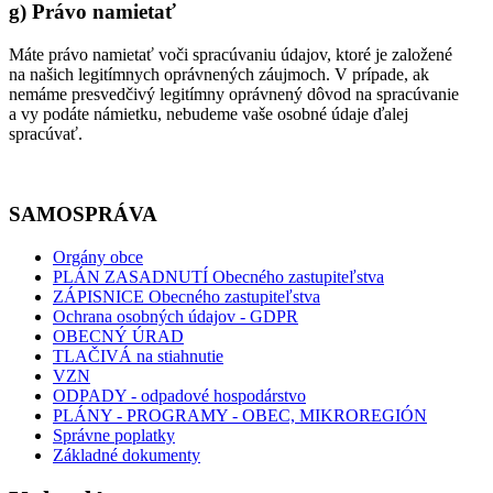
g) Právo namietať
Máte právo namietať voči spracúvaniu údajov, ktoré je založené
na našich legitímnych oprávnených záujmoch. V prípade, ak
nemáme presvedčivý legitímny oprávnený dôvod na spracúvanie
a vy podáte námietku, nebudeme vaše osobné údaje ďalej
spracúvať.
SAMOSPRÁVA
Orgány obce
PLÁN ZASADNUTÍ Obecného zastupiteľstva
ZÁPISNICE Obecného zastupiteľstva
Ochrana osobných údajov - GDPR
OBECNÝ ÚRAD
TLAČIVÁ na stiahnutie
VZN
ODPADY - odpadové hospodárstvo
PLÁNY - PROGRAMY - OBEC, MIKROREGIÓN
Správne poplatky
Základné dokumenty