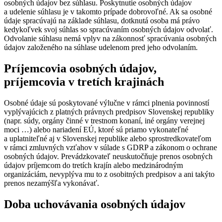
osobných údajov bez súhlasu. Poskytnutie osobných údajov
a udelenie súhlasu je v takomto prípade dobrovoľné. Ak sa osobné
údaje spracúvajú na základe súhlasu, dotknutá osoba má právo
kedykoľvek svoj súhlas so spracúvaním osobných údajov odvolať.
Odvolanie súhlasu nemá vplyv na zákonnosť spracúvania osobných
údajov založeného na súhlase udelenom pred jeho odvolaním.
Príjemcovia osobných údajov,
príjemcovia v tretích krajinách
Osobné údaje sú poskytované výlučne v rámci plnenia povinností
vyplývajúcich z platných právnych predpisov Slovenskej republiky
(napr. súdy, orgány činné v trestnom konaní, iné orgány verejnej
moci …) alebo nariadení EÚ, ktoré sú priamo vykonateľné
a uplatniteľné aj v Slovenskej republike alebo sprostredkovateľom
v rámci zmluvných vzťahov v súlade s GDRP a zákonom o ochrane
osobných údajov. Prevádzkovateľ neuskutočňuje prenos osobných
údajov príjemcom do tretích krajín alebo medzinárodným
organizáciám, nevyplýva mu to z osobitných predpisov a ani takýto
prenos nezamýšľa vykonávať.
Doba uchovávania osobných údajov