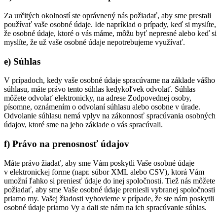
Za určitých okolností ste oprávnený nás požiadať, aby sme prestali
používať vaše osobné údaje. Ide napríklad o prípady, keď si myslíte,
že osobné údaje, ktoré o vás máme, môžu byť nepresné alebo keď si
myslíte, že už vaše osobné údaje nepotrebujeme využívať.
e) Súhlas
V prípadoch, kedy vaše osobné údaje spracúvame na základe vášho
súhlasu, máte právo tento súhlas kedykoľvek odvolať. Súhlas
môžete odvolať elektronicky, na adrese Zodpovednej osoby,
písomne, oznámením o odvolaní súhlasu alebo osobne v úrade.
Odvolanie súhlasu nemá vplyv na zákonnosť spracúvania osobných
údajov, ktoré sme na jeho základe o vás spracúvali.
f) Právo na prenosnosť údajov
Máte právo žiadať, aby sme Vám poskytli Vaše osobné údaje
v elektronickej forme (napr. súbor XML alebo CSV), ktorá Vám
umožní ľahko si preniesť údaje do inej spoločnosti. Tiež nás môžete
požiadať, aby sme Vaše osobné údaje preniesli vybranej spoločnosti
priamo my. Vašej žiadosti vyhovieme v prípade, že ste nám poskytli
osobné údaje priamo Vy a dali ste nám na ich spracúvanie súhlas.