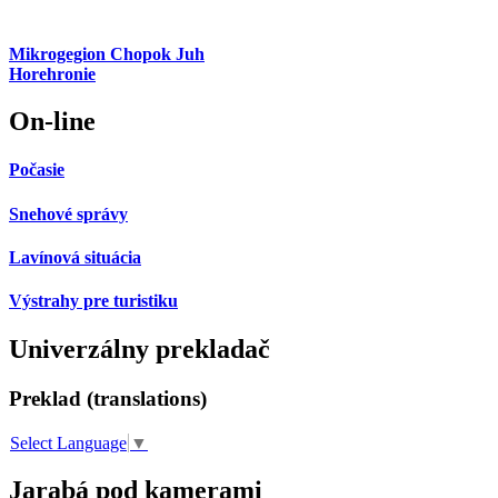
Mikrogegion Chopok Juh
Horehronie
On-line
Počasie
Snehové správy
Lavínová situácia
Výstrahy pre turistiku
Univerzálny prekladač
Preklad (translations)
Select Language
▼
Jarabá pod kamerami