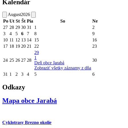
Kalendár
August
2026
Po
Ut
St
Št
Pia
So
Ne
27
28
29
30
31
1
2
3
4
5
6
7
8
9
10
11
12
13
14
15
16
17
18
19
20
21
22
23
29
1
24
25
26
27
28
30
Deň obce Jarabá
Zobraziť všetky záznamy z dňa
31
1
2
3
4
5
6
Odkazy
Mapa obce Jarabá
Cyklotrasy Brezno okolie