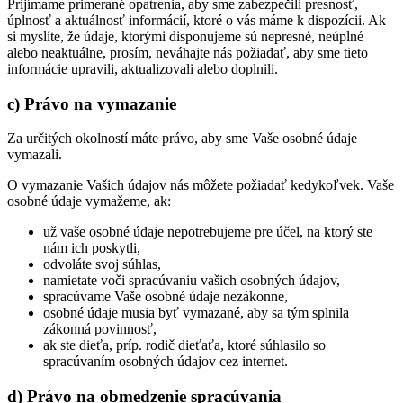
Prijímame primerané opatrenia, aby sme zabezpečili presnosť,
úplnosť a aktuálnosť informácií, ktoré o vás máme k dispozícii. Ak
si myslíte, že údaje, ktorými disponujeme sú nepresné, neúplné
alebo neaktuálne, prosím, neváhajte nás požiadať, aby sme tieto
informácie upravili, aktualizovali alebo doplnili.
c) Právo na vymazanie
Za určitých okolností máte právo, aby sme Vaše osobné údaje
vymazali.
O vymazanie Vašich údajov nás môžete požiadať kedykoľvek. Vaše
osobné údaje vymažeme, ak:
už vaše osobné údaje nepotrebujeme pre účel, na ktorý ste
nám ich poskytli,
odvoláte svoj súhlas,
namietate voči spracúvaniu vašich osobných údajov,
spracúvame Vaše osobné údaje nezákonne,
osobné údaje musia byť vymazané, aby sa tým splnila
zákonná povinnosť,
ak ste dieťa, príp. rodič dieťaťa, ktoré súhlasilo so
spracúvaním osobných údajov cez internet.
d) Právo na obmedzenie spracúvania