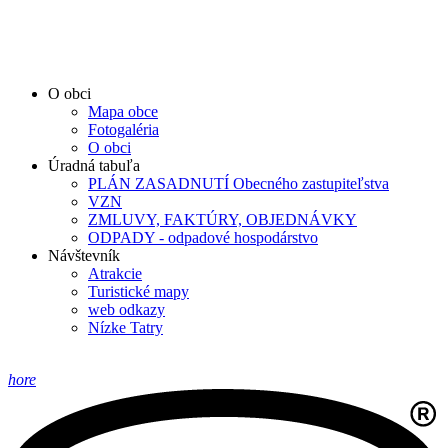
O obci
Mapa obce
Fotogaléria
O obci
Úradná tabuľa
PLÁN ZASADNUTÍ Obecného zastupiteľstva
VZN
ZMLUVY, FAKTÚRY, OBJEDNÁVKY
ODPADY - odpadové hospodárstvo
Návštevník
Atrakcie
Turistické mapy
web odkazy
Nízke Tatry
hore