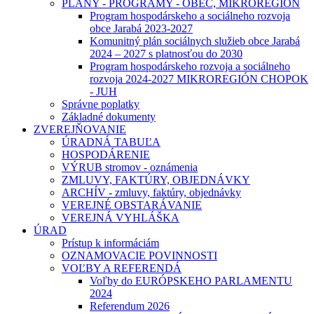
PLÁNY - PROGRAMY - OBEC, MIKROREGIÓN
Program hospodárskeho a sociálneho rozvoja
obce Jarabá 2023-2027
Komunitný plán sociálnych služieb obce Jarabá
2024 – 2027 s platnosťou do 2030
Program hospodárskeho rozvoja a sociálneho
rozvoja 2024-2027 MIKROREGIÓN CHOPOK
- JUH
Správne poplatky
Základné dokumenty
ZVEREJŇOVANIE
ÚRADNÁ TABUĽA
HOSPODÁRENIE
VÝRUB stromov - oznámenia
ZMLUVY, FAKTÚRY, OBJEDNÁVKY
ARCHÍV - zmluvy, faktúry, objednávky
VEREJNÉ OBSTARÁVANIE
VEREJNÁ VYHLÁŠKA
ÚRAD
Prístup k informáciám
OZNAMOVACIE POVINNOSTI
VOĽBY A REFERENDÁ
Voľby do EURÓPSKEHO PARLAMENTU
2024
Referendum 2026