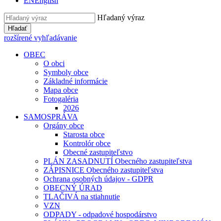
EN
English
Hľadaný výraz
Hľadať
rozšírené vyhľadávanie
OBEC
O obci
Symboly obce
Základné informácie
Mapa obce
Fotogaléria
2026
SAMOSPRÁVA
Orgány obce
Starosta obce
Kontrolór obce
Obecné zastupiteľstvo
PLÁN ZASADNUTÍ Obecného zastupiteľstva
ZÁPISNICE Obecného zastupiteľstva
Ochrana osobných údajov - GDPR
OBECNÝ ÚRAD
TLAČIVÁ na stiahnutie
VZN
ODPADY - odpadové hospodárstvo