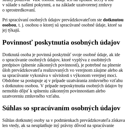
v súlade s našimi pokynmi, a na základe uzatvorenej zmluvy
o sprostredkovaní.
Pri spracúvaní osobných údajov prevádzkovateľom ste
dotknutou
osobou
, t. j. osobou o ktorej sú spracúvané osobné údaje, ktoré sa
jej týkajú.
Povinnosť poskytnutia osobných údajov
Dotknutá osoba je povinná poskytnúť svoje osobné údaje, ak ide
o spracúvanie osobných údajov, ktoré vyplýva z osobitných
predpisov (plnenie zákonných povinností), je potrebné na plnenie
úloh prevádzkovateľa realizovaných vo verejnom záujme alebo ak
sa spracúvanie vykonáva v súvislosti s výkonom verejnej moci.
Obdobne sa postupuje aj v prípade uzatvárania zmluvného vzťahu
s dotknutou osobou. V prípade neposkytnutia osobných údajov by
nemohlo dôjsť k splneniu zákonným povinnostiam alebo
uzatvoreniu zmluvného vzťahu.
Súhlas so spracúvaním osobných údajov
Súhlas dotknutej osoby sa v podmienkach prevádzkovateľa získava
len vtedy, ak sa neuplatňuje iný právny dôvod na spracúvanie