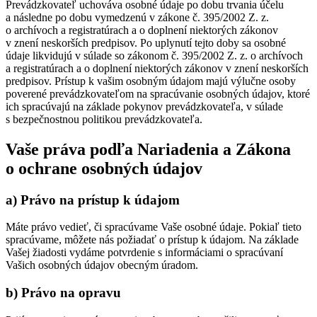
Prevádzkovateľ uchováva osobné údaje po dobu trvania účelu
a následne po dobu vymedzenú v zákone č. 395/2002 Z. z.
o archívoch a registratúrach a o doplnení niektorých zákonov
v znení neskorších predpisov. Po uplynutí tejto doby sa osobné
údaje likvidujú v súlade so zákonom č. 395/2002 Z. z. o archívoch
a registratúrach a o doplnení niektorých zákonov v znení neskorších
predpisov. Prístup k vašim osobným údajom majú výlučne osoby
poverené prevádzkovateľom na spracúvanie osobných údajov, ktoré
ich spracúvajú na základe pokynov prevádzkovateľa, v súlade
s bezpečnostnou politikou prevádzkovateľa.
Vaše práva podľa Nariadenia a Zákona
o ochrane osobných údajov
a) Právo na prístup k údajom
Máte právo vedieť, či spracúvame Vaše osobné údaje. Pokiaľ tieto
spracúvame, môžete nás požiadať o prístup k údajom. Na základe
Vašej žiadosti vydáme potvrdenie s informáciami o spracúvaní
Vašich osobných údajov obecným úradom.
b) Právo na opravu