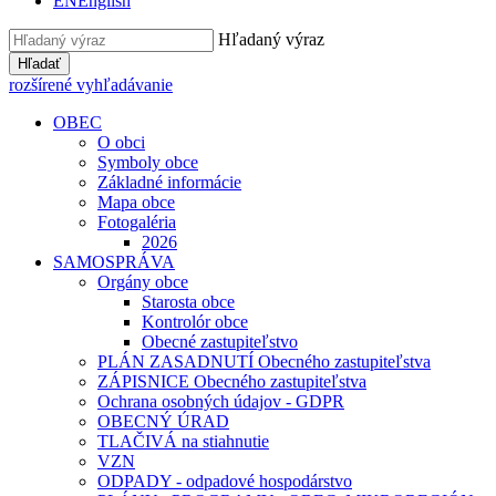
EN
English
Hľadaný výraz
Hľadať
rozšírené vyhľadávanie
OBEC
O obci
Symboly obce
Základné informácie
Mapa obce
Fotogaléria
2026
SAMOSPRÁVA
Orgány obce
Starosta obce
Kontrolór obce
Obecné zastupiteľstvo
PLÁN ZASADNUTÍ Obecného zastupiteľstva
ZÁPISNICE Obecného zastupiteľstva
Ochrana osobných údajov - GDPR
OBECNÝ ÚRAD
TLAČIVÁ na stiahnutie
VZN
ODPADY - odpadové hospodárstvo