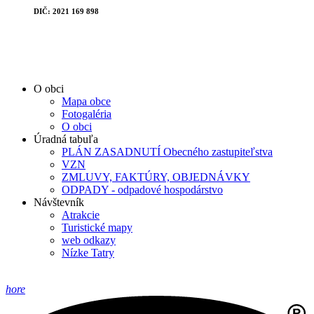
DIČ: 2021 169 898
O obci
Mapa obce
Fotogaléria
O obci
Úradná tabuľa
PLÁN ZASADNUTÍ Obecného zastupiteľstva
VZN
ZMLUVY, FAKTÚRY, OBJEDNÁVKY
ODPADY - odpadové hospodárstvo
Návštevník
Atrakcie
Turistické mapy
web odkazy
Nízke Tatry
hore