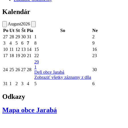
Kalendár
August
2026
Po
Ut
St
Št
Pia
So
Ne
27
28
29
30
31
1
2
3
4
5
6
7
8
9
10
11
12
13
14
15
16
17
18
19
20
21
22
23
29
1
24
25
26
27
28
30
Deň obce Jarabá
Zobraziť všetky záznamy z dňa
31
1
2
3
4
5
6
Odkazy
Mapa obce Jarabá