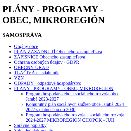
PLÁNY - PROGRAMY -
OBEC, MIKROREGIÓN
SAMOSPRÁVA
Orgány obce
PLÁN ZASADNUTÍ Obecného zastupiteľstva
ZÁPISNICE Obecného zastupiteľstva
Ochrana osobných údajov - GDPR
OBECNÝ ÚRAD
TLAČIVÁ na stiahnutie
VZN
ODPADY - odpadové hospodárstvo
PLÁNY - PROGRAMY - OBEC, MIKROREGIÓN
Program hospodárskeho a sociálneho rozvoja obce
Jarabá 2023-2027
Komunitný plán sociálnych služieb obce Jarabá 2024 –
2027 s platnosťou do 2030
Program hospodárskeho rozvoja a sociálneho rozvoja
2024-2027 MIKROREGIÓN CHOPOK - JUH
Správne poplatky
Základné dokumenty