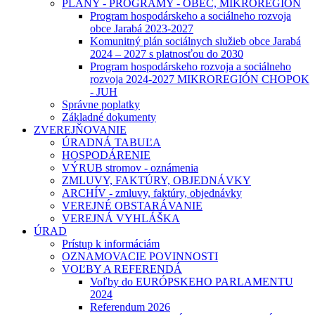
PLÁNY - PROGRAMY - OBEC, MIKROREGIÓN
Program hospodárskeho a sociálneho rozvoja
obce Jarabá 2023-2027
Komunitný plán sociálnych služieb obce Jarabá
2024 – 2027 s platnosťou do 2030
Program hospodárskeho rozvoja a sociálneho
rozvoja 2024-2027 MIKROREGIÓN CHOPOK
- JUH
Správne poplatky
Základné dokumenty
ZVEREJŇOVANIE
ÚRADNÁ TABUĽA
HOSPODÁRENIE
VÝRUB stromov - oznámenia
ZMLUVY, FAKTÚRY, OBJEDNÁVKY
ARCHÍV - zmluvy, faktúry, objednávky
VEREJNÉ OBSTARÁVANIE
VEREJNÁ VYHLÁŠKA
ÚRAD
Prístup k informáciám
OZNAMOVACIE POVINNOSTI
VOĽBY A REFERENDÁ
Voľby do EURÓPSKEHO PARLAMENTU
2024
Referendum 2026