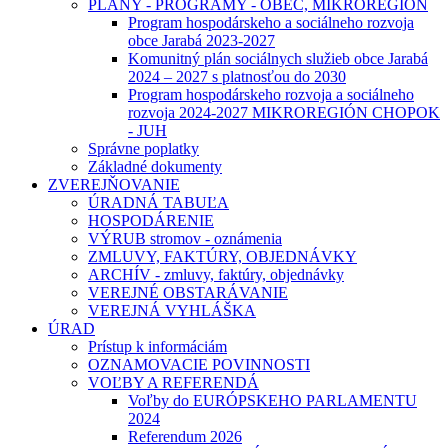
PLÁNY - PROGRAMY - OBEC, MIKROREGIÓN
Program hospodárskeho a sociálneho rozvoja
obce Jarabá 2023-2027
Komunitný plán sociálnych služieb obce Jarabá
2024 – 2027 s platnosťou do 2030
Program hospodárskeho rozvoja a sociálneho
rozvoja 2024-2027 MIKROREGIÓN CHOPOK
- JUH
Správne poplatky
Základné dokumenty
ZVEREJŇOVANIE
ÚRADNÁ TABUĽA
HOSPODÁRENIE
VÝRUB stromov - oznámenia
ZMLUVY, FAKTÚRY, OBJEDNÁVKY
ARCHÍV - zmluvy, faktúry, objednávky
VEREJNÉ OBSTARÁVANIE
VEREJNÁ VYHLÁŠKA
ÚRAD
Prístup k informáciám
OZNAMOVACIE POVINNOSTI
VOĽBY A REFERENDÁ
Voľby do EURÓPSKEHO PARLAMENTU
2024
Referendum 2026