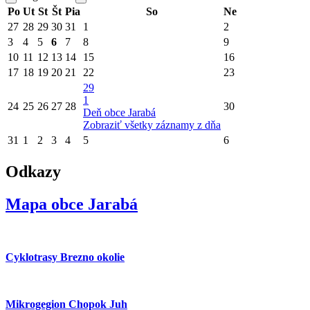
Po
Ut
St
Št
Pia
So
Ne
27
28
29
30
31
1
2
3
4
5
6
7
8
9
10
11
12
13
14
15
16
17
18
19
20
21
22
23
29
1
24
25
26
27
28
30
Deň obce Jarabá
Zobraziť všetky záznamy z dňa
31
1
2
3
4
5
6
Odkazy
Mapa obce Jarabá
Cyklotrasy Brezno okolie
Mikrogegion Chopok Juh