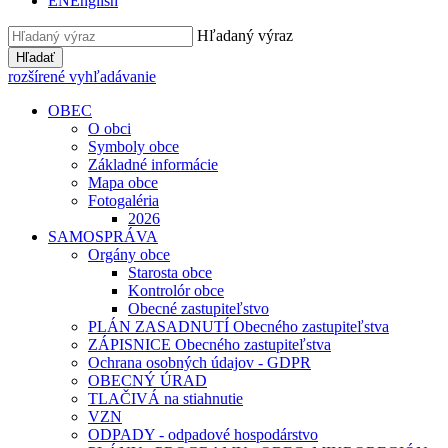
EN
English
Hľadaný výraz
Hľadať
rozšírené vyhľadávanie
OBEC
O obci
Symboly obce
Základné informácie
Mapa obce
Fotogaléria
2026
SAMOSPRÁVA
Orgány obce
Starosta obce
Kontrolór obce
Obecné zastupiteľstvo
PLÁN ZASADNUTÍ Obecného zastupiteľstva
ZÁPISNICE Obecného zastupiteľstva
Ochrana osobných údajov - GDPR
OBECNÝ ÚRAD
TLAČIVÁ na stiahnutie
VZN
ODPADY - odpadové hospodárstvo