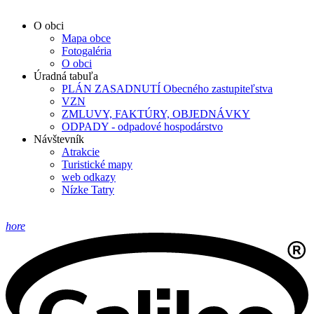
O obci
Mapa obce
Fotogaléria
O obci
Úradná tabuľa
PLÁN ZASADNUTÍ Obecného zastupiteľstva
VZN
ZMLUVY, FAKTÚRY, OBJEDNÁVKY
ODPADY - odpadové hospodárstvo
Návštevník
Atrakcie
Turistické mapy
web odkazy
Nízke Tatry
hore