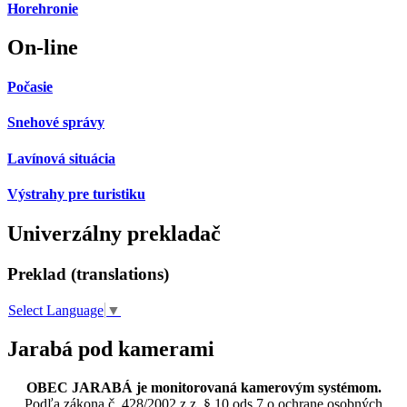
Horehronie
On-line
Počasie
Snehové správy
Lavínová situácia
Výstrahy pre turistiku
Univerzálny prekladač
Preklad (translations)
Select Language
▼
Jarabá pod kamerami
OBEC JARABÁ je monitorovaná kamerovým systémom.
Podľa zákona č. 428/2002 z.z. § 10 ods.7 o ochrane osobných