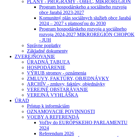
PLÁNY - PROGRAMY - OBEC, MIKROREGIÓN
Program hospodárskeho a sociálneho rozvoja
obce Jarabá 2023-2027
Komunitný plán sociálnych služieb obce Jarabá
2024 – 2027 s platnosťou do 2030
Program hospodárskeho rozvoja a sociálneho
rozvoja 2024-2027 MIKROREGIÓN CHOPOK
- JUH
Správne poplatky
Základné dokumenty
ZVEREJŇOVANIE
ÚRADNÁ TABUĽA
HOSPODÁRENIE
VÝRUB stromov - oznámenia
ZMLUVY, FAKTÚRY, OBJEDNÁVKY
ARCHÍV - zmluvy, faktúry, objednávky
VEREJNÉ OBSTARÁVANIE
VEREJNÁ VYHLÁŠKA
ÚRAD
Prístup k informáciám
OZNAMOVACIE POVINNOSTI
VOĽBY A REFERENDÁ
Voľby do EURÓPSKEHO PARLAMENTU
2024
Referendum 2026