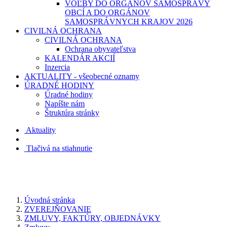
VOĽBY DO ORGÁNOV SAMOSPRÁVY
OBCÍ A DO ORGÁNOV
SAMOSPRÁVNYCH KRAJOV 2026
CIVILNÁ OCHRANA
CIVILNÁ OCHRANA
Ochrana obyvateľstva
KALENDÁR AKCIÍ
Inzercia
AKTUALITY - všeobecné oznamy
ÚRADNÉ HODINY
Úradné hodiny
Napíšte nám
Štruktúra stránky
Aktuality
Tlačivá na stiahnutie
Úvodná stránka
ZVEREJŇOVANIE
ZMLUVY, FAKTÚRY, OBJEDNÁVKY