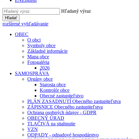
EN
English
Hľadaný výraz
Hľadať
rozšírené vyhľadávanie
OBEC
O obci
Symboly obce
Základné informácie
Mapa obce
Fotogaléria
2026
SAMOSPRÁVA
Orgány obce
Starosta obce
Kontrolór obce
Obecné zastupiteľstvo
PLÁN ZASADNUTÍ Obecného zastupiteľstva
ZÁPISNICE Obecného zastupiteľstva
Ochrana osobných údajov - GDPR
OBECNÝ ÚRAD
TLAČIVÁ na stiahnutie
VZN
ODPADY - odpadové hospodárstvo