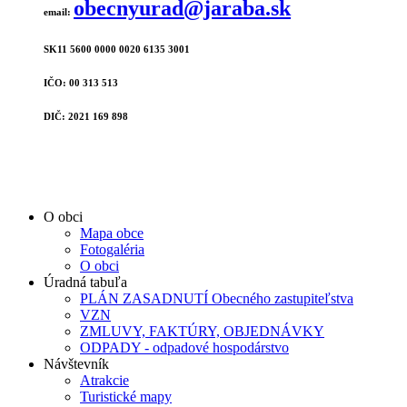
obecnyurad@jaraba.sk
email:
SK11 5600 0000 0020 6135 3001
IČO: 00 313 513
DIČ: 2021 169 898
O obci
Mapa obce
Fotogaléria
O obci
Úradná tabuľa
PLÁN ZASADNUTÍ Obecného zastupiteľstva
VZN
ZMLUVY, FAKTÚRY, OBJEDNÁVKY
ODPADY - odpadové hospodárstvo
Návštevník
Atrakcie
Turistické mapy