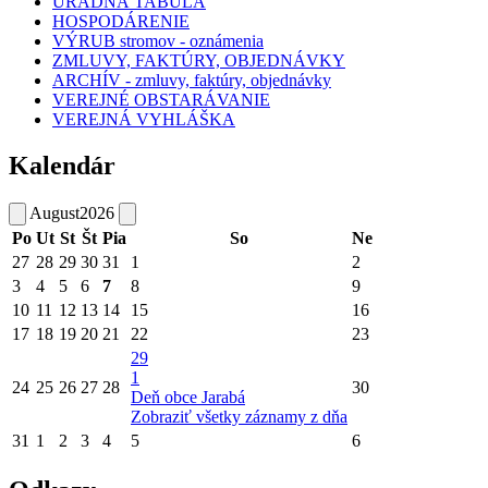
ÚRADNÁ TABUĽA
HOSPODÁRENIE
VÝRUB stromov - oznámenia
ZMLUVY, FAKTÚRY, OBJEDNÁVKY
ARCHÍV - zmluvy, faktúry, objednávky
VEREJNÉ OBSTARÁVANIE
VEREJNÁ VYHLÁŠKA
Kalendár
August
2026
Po
Ut
St
Št
Pia
So
Ne
27
28
29
30
31
1
2
3
4
5
6
7
8
9
10
11
12
13
14
15
16
17
18
19
20
21
22
23
29
1
24
25
26
27
28
30
Deň obce Jarabá
Zobraziť všetky záznamy z dňa
31
1
2
3
4
5
6