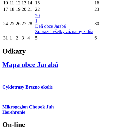
10
11
12
13
14
15
16
17
18
19
20
21
22
23
29
1
24
25
26
27
28
30
Deň obce Jarabá
Zobraziť všetky záznamy z dňa
31
1
2
3
4
5
6
Odkazy
Mapa obce Jarabá
Cyklotrasy Brezno okolie
Mikrogegion Chopok Juh
Horehronie
On-line