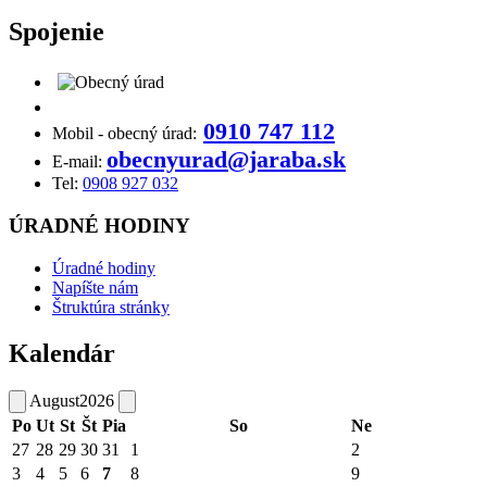
Spojenie
0910 747 112
Mobil - obecný úrad:
obecnyurad@jaraba.sk
E-mail:
Tel:
0908 927 032
ÚRADNÉ HODINY
Úradné hodiny
Napíšte nám
Štruktúra stránky
Kalendár
August
2026
Po
Ut
St
Št
Pia
So
Ne
27
28
29
30
31
1
2
3
4
5
6
7
8
9