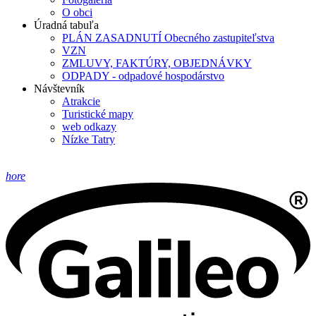
O obci
Úradná tabuľa
PLÁN ZASADNUTÍ Obecného zastupiteľstva
VZN
ZMLUVY, FAKTÚRY, OBJEDNÁVKY
ODPADY - odpadové hospodárstvo
Návštevník
Atrakcie
Turistické mapy
web odkazy
Nízke Tatry
hore