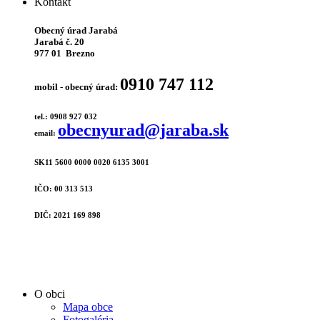
Kontakt
Obecný úrad Jarabá
Jarabá č. 20
977 01 Brezno
0910 747 112
mobil - obecný úrad:
tel.: 0908 927 032
obecnyurad@jaraba.sk
email:
SK11 5600 0000 0020 6135 3001
IČO: 00 313 513
DIČ: 2021 169 898
O obci
Mapa obce
Fotogaléria