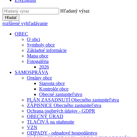
EN
English
Hľadaný výraz
Hľadať
rozšírené vyhľadávanie
OBEC
O obci
Symboly obce
Základné informácie
Mapa obce
Fotogaléria
2026
SAMOSPRÁVA
Orgány obce
Starosta obce
Kontrolór obce
Obecné zastupiteľstvo
PLÁN ZASADNUTÍ Obecného zastupiteľstva
ZÁPISNICE Obecného zastupiteľstva
Ochrana osobných údajov - GDPR
OBECNÝ ÚRAD
TLAČIVÁ na stiahnutie
VZN
ODPADY - odpadové hospodárstvo