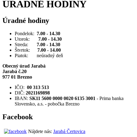
ÚRADNÉ HODINY
Úradné hodiny
Pondelok:
7.00 - 14.30
Utorok:
7.00 - 14.30
Streda:
7.00 - 14.30
Štvrtok:
7.00 - 14.00
Piatok: neúradný deň
Obecný úrad Jarabá
Jarabá č.20
977 01 Brezno
IČO:
00 313 513
DIČ:
2021169898
IBAN:
SK11 5600 0000 0020 6135 3001
- Prima banka
Slovensko, a.s. - pobočka Brezno
Facebook
Nájdete nás:
Jarabá Čertovica