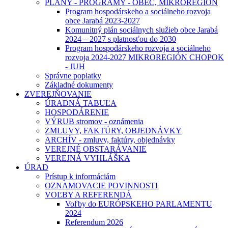
PLÁNY - PROGRAMY - OBEC, MIKROREGIÓN
Program hospodárskeho a sociálneho rozvoja
obce Jarabá 2023-2027
Komunitný plán sociálnych služieb obce Jarabá
2024 – 2027 s platnosťou do 2030
Program hospodárskeho rozvoja a sociálneho
rozvoja 2024-2027 MIKROREGIÓN CHOPOK
- JUH
Správne poplatky
Základné dokumenty
ZVEREJŇOVANIE
ÚRADNÁ TABUĽA
HOSPODÁRENIE
VÝRUB stromov - oznámenia
ZMLUVY, FAKTÚRY, OBJEDNÁVKY
ARCHÍV - zmluvy, faktúry, objednávky
VEREJNÉ OBSTARÁVANIE
VEREJNÁ VYHLÁŠKA
ÚRAD
Prístup k informáciám
OZNAMOVACIE POVINNOSTI
VOĽBY A REFERENDÁ
Voľby do EURÓPSKEHO PARLAMENTU
2024
Referendum 2026