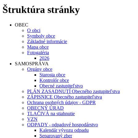
Štruktúra stránky
OBEC
O obci
Symboly obce
Základné informácie
Mapa obce
Fotogaléria
2026
SAMOSPRÁVA
Orgány obce
Starosta obce
Kontrolór obce
Obecné zastupiteľstvo
PLÁN ZASADNUTÍ Obecného zastupiteľstva
ZÁPISNICE Obecného zastupiteľstva
Ochrana osobných údajov - GDPR
OBECNÝ ÚRAD
TLAČIVÁ na stiahnutie
VZN
ODPADY - odpadové hospodárstvo
Kalendár vývozu odpadu
Separovaný zber