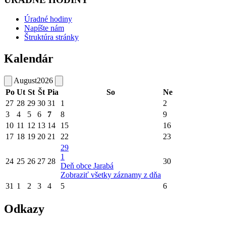
Úradné hodiny
Napíšte nám
Štruktúra stránky
Kalendár
August
2026
Po
Ut
St
Št
Pia
So
Ne
27
28
29
30
31
1
2
3
4
5
6
7
8
9
10
11
12
13
14
15
16
17
18
19
20
21
22
23
29
1
24
25
26
27
28
30
Deň obce Jarabá
Zobraziť všetky záznamy z dňa
31
1
2
3
4
5
6
Odkazy