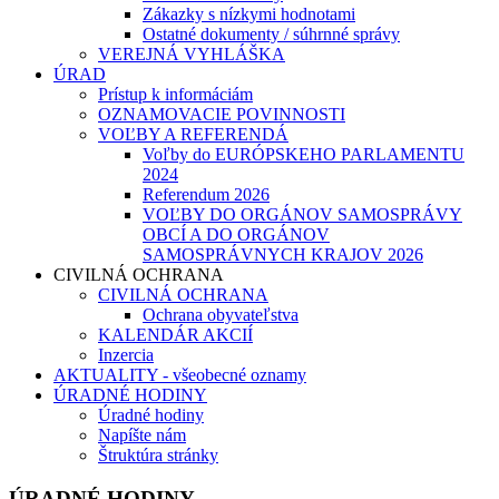
Zákazky s nízkymi hodnotami
Ostatné dokumenty / súhrnné správy
VEREJNÁ VYHLÁŠKA
ÚRAD
Prístup k informáciám
OZNAMOVACIE POVINNOSTI
VOĽBY A REFERENDÁ
Voľby do EURÓPSKEHO PARLAMENTU
2024
Referendum 2026
VOĽBY DO ORGÁNOV SAMOSPRÁVY
OBCÍ A DO ORGÁNOV
SAMOSPRÁVNYCH KRAJOV 2026
CIVILNÁ OCHRANA
CIVILNÁ OCHRANA
Ochrana obyvateľstva
KALENDÁR AKCIÍ
Inzercia
AKTUALITY - všeobecné oznamy
ÚRADNÉ HODINY
Úradné hodiny
Napíšte nám
Štruktúra stránky
ÚRADNÉ HODINY