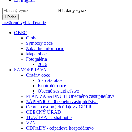
EN
English
Hľadaný výraz
Hľadať
rozšírené vyhľadávanie
OBEC
O obci
Symboly obce
Základné informácie
Mapa obce
Fotogaléria
2026
SAMOSPRÁVA
Orgány obce
Starosta obce
Kontrolór obce
Obecné zastupiteľstvo
PLÁN ZASADNUTÍ Obecného zastupiteľstva
ZÁPISNICE Obecného zastupiteľstva
Ochrana osobných údajov - GDPR
OBECNÝ ÚRAD
TLAČIVÁ na stiahnutie
VZN
ODPADY - odpadové hospodárstvo