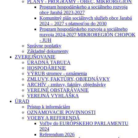
PLÁNY - PROGRAMY - OBEC, MIKROREGIÓN
Program hospodárskeho a sociálneho rozvoja
obce Jarabá 2023-2027
Komunitný plán sociálnych služieb obce Jarabá
2024 – 2027 s platnosťou do 2030
Program hospodárskeho rozvoja a sociálneho
rozvoja 2024-2027 MIKROREGIÓN CHOPOK
- JUH
Správne poplatky
Základné dokumenty
ZVEREJŇOVANIE
ÚRADNÁ TABUĽA
HOSPODÁRENIE
VÝRUB stromov - oznámenia
ZMLUVY, FAKTÚRY, OBJEDNÁVKY
ARCHÍV - zmluvy, faktúry, objednávky
VEREJNÉ OBSTARÁVANIE
VEREJNÁ VYHLÁŠKA
ÚRAD
Prístup k informáciám
OZNAMOVACIE POVINNOSTI
VOĽBY A REFERENDÁ
Voľby do EURÓPSKEHO PARLAMENTU
2024
Referendum 2026