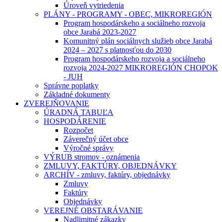
Úroveň vytriedenia
PLÁNY - PROGRAMY - OBEC, MIKROREGIÓN
Program hospodárskeho a sociálneho rozvoja
obce Jarabá 2023-2027
Komunitný plán sociálnych služieb obce Jarabá
2024 – 2027 s platnosťou do 2030
Program hospodárskeho rozvoja a sociálneho
rozvoja 2024-2027 MIKROREGIÓN CHOPOK
- JUH
Správne poplatky
Základné dokumenty
ZVEREJŇOVANIE
ÚRADNÁ TABUĽA
HOSPODÁRENIE
Rozpočet
Záverečný účet obce
Výročné správy
VÝRUB stromov - oznámenia
ZMLUVY, FAKTÚRY, OBJEDNÁVKY
ARCHÍV - zmluvy, faktúry, objednávky
Zmluvy
Faktúry
Objednávky
VEREJNÉ OBSTARÁVANIE
Nadlimitné zákazky