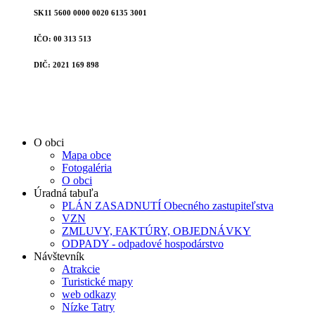
SK11 5600 0000 0020 6135 3001
IČO: 00 313 513
DIČ: 2021 169 898
O obci
Mapa obce
Fotogaléria
O obci
Úradná tabuľa
PLÁN ZASADNUTÍ Obecného zastupiteľstva
VZN
ZMLUVY, FAKTÚRY, OBJEDNÁVKY
ODPADY - odpadové hospodárstvo
Návštevník
Atrakcie
Turistické mapy
web odkazy
Nízke Tatry