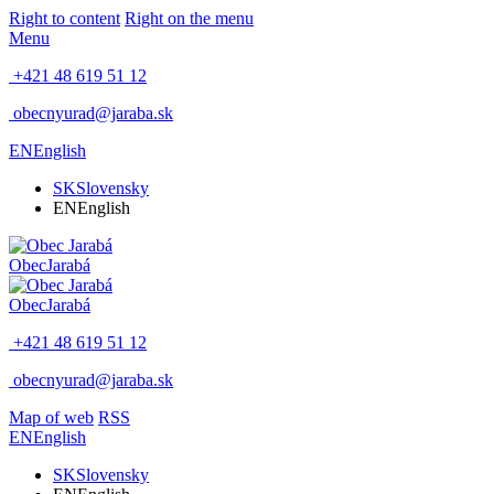
Right to content
Right on the menu
Menu
+421 48 619 51 12
obecnyurad@jaraba.sk
EN
English
SK
Slovensky
EN
English
Obec
Jarabá
Obec
Jarabá
+421 48 619 51 12
obecnyurad@jaraba.sk
Map of web
RSS
EN
English
SK
Slovensky