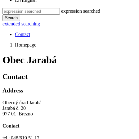
EN
English
expression searched
Search
extended searching
Contact
Homepage
Obec Jarabá
Contact
Address
Obecný úrad Jarabá
Jarabá č. 20
977 01 Brezno
Contact
tel.: 048/619 51 12