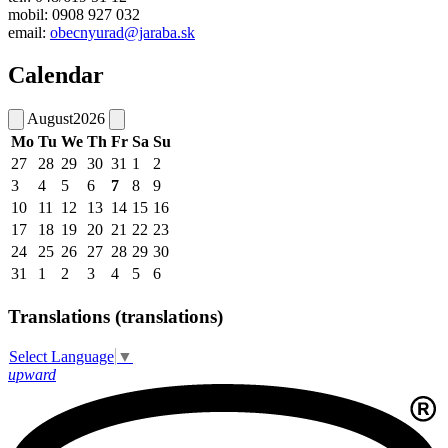
mobil: 0908 927 032
email:
obecnyurad@jaraba.sk
Calendar
August
2026
Mo
Tu
We
Th
Fr
Sa
Su
27
28
29
30
31
1
2
3
4
5
6
7
8
9
10
11
12
13
14
15
16
17
18
19
20
21
22
23
24
25
26
27
28
29
30
31
1
2
3
4
5
6
Translations (translations)
Select Language
▼
upward