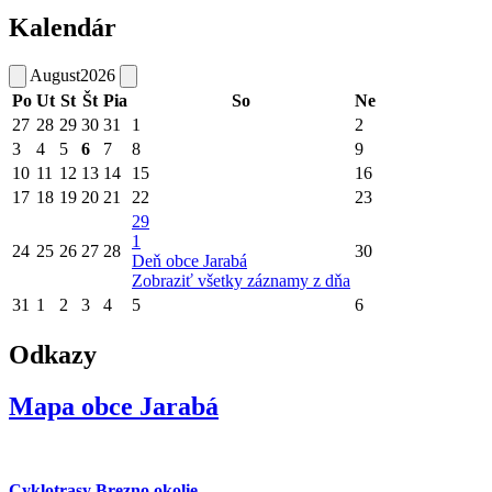
Kalendár
August
2026
Po
Ut
St
Št
Pia
So
Ne
27
28
29
30
31
1
2
3
4
5
6
7
8
9
10
11
12
13
14
15
16
17
18
19
20
21
22
23
29
1
24
25
26
27
28
30
Deň obce Jarabá
Zobraziť všetky záznamy z dňa
31
1
2
3
4
5
6
Odkazy
Mapa obce Jarabá
Cyklotrasy Brezno okolie