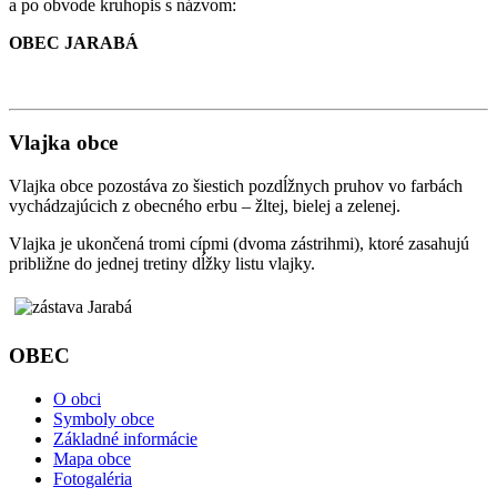
a po obvode kruhopis s názvom:
OBEC JARABÁ
Vlajka obce
Vlajka obce pozostáva zo šiestich pozdĺžnych pruhov vo farbách
vychádzajúcich z obecného erbu – žltej, bielej a zelenej.
Vlajka je ukončená tromi cípmi (dvoma zástrihmi), ktoré zasahujú
približne do jednej tretiny dĺžky listu vlajky.
OBEC
O obci
Symboly obce
Základné informácie
Mapa obce
Fotogaléria