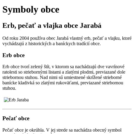
Symboly obce
Erb, pečať a vlajka obce Jarabá
Od roku 2004 používa obec Jarabá vlastný erb, pečať a vlajku, ktoré
vychádzajú z historických a baníckych tradícií obce.
Erb obce
Erb obce tvorí zelený štít, v ktorom sa nachádzajú dve vavrínové
ratolesti so striebornými listami a zlatými plodmi, previazané dole
striebornou stuhou. Nad nimi sú umiestnené skrížené strieborné
banícke kladivká so zlatými rukoväťami, previazané striebornou
stuhou.
Pečať obce
Pečať obce je okrúhla. V jej strede sa nachádza obecný symbol