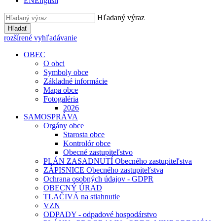
EN
English
Hľadaný výraz
Hľadať
rozšírené vyhľadávanie
OBEC
O obci
Symboly obce
Základné informácie
Mapa obce
Fotogaléria
2026
SAMOSPRÁVA
Orgány obce
Starosta obce
Kontrolór obce
Obecné zastupiteľstvo
PLÁN ZASADNUTÍ Obecného zastupiteľstva
ZÁPISNICE Obecného zastupiteľstva
Ochrana osobných údajov - GDPR
OBECNÝ ÚRAD
TLAČIVÁ na stiahnutie
VZN
ODPADY - odpadové hospodárstvo