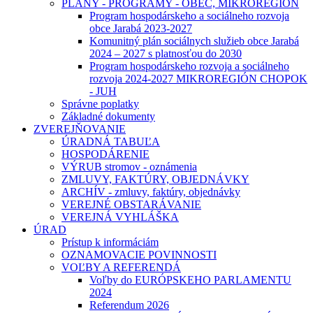
PLÁNY - PROGRAMY - OBEC, MIKROREGIÓN
Program hospodárskeho a sociálneho rozvoja
obce Jarabá 2023-2027
Komunitný plán sociálnych služieb obce Jarabá
2024 – 2027 s platnosťou do 2030
Program hospodárskeho rozvoja a sociálneho
rozvoja 2024-2027 MIKROREGIÓN CHOPOK
- JUH
Správne poplatky
Základné dokumenty
ZVEREJŇOVANIE
ÚRADNÁ TABUĽA
HOSPODÁRENIE
VÝRUB stromov - oznámenia
ZMLUVY, FAKTÚRY, OBJEDNÁVKY
ARCHÍV - zmluvy, faktúry, objednávky
VEREJNÉ OBSTARÁVANIE
VEREJNÁ VYHLÁŠKA
ÚRAD
Prístup k informáciám
OZNAMOVACIE POVINNOSTI
VOĽBY A REFERENDÁ
Voľby do EURÓPSKEHO PARLAMENTU
2024
Referendum 2026