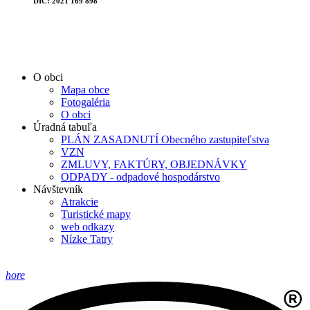
DIČ: 2021 169 898
O obci
Mapa obce
Fotogaléria
O obci
Úradná tabuľa
PLÁN ZASADNUTÍ Obecného zastupiteľstva
VZN
ZMLUVY, FAKTÚRY, OBJEDNÁVKY
ODPADY - odpadové hospodárstvo
Návštevník
Atrakcie
Turistické mapy
web odkazy
Nízke Tatry
hore