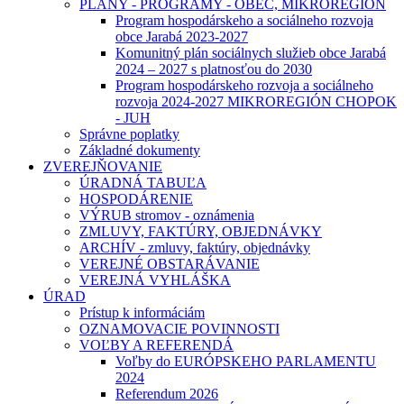
PLÁNY - PROGRAMY - OBEC, MIKROREGIÓN
Program hospodárskeho a sociálneho rozvoja
obce Jarabá 2023-2027
Komunitný plán sociálnych služieb obce Jarabá
2024 – 2027 s platnosťou do 2030
Program hospodárskeho rozvoja a sociálneho
rozvoja 2024-2027 MIKROREGIÓN CHOPOK
- JUH
Správne poplatky
Základné dokumenty
ZVEREJŇOVANIE
ÚRADNÁ TABUĽA
HOSPODÁRENIE
VÝRUB stromov - oznámenia
ZMLUVY, FAKTÚRY, OBJEDNÁVKY
ARCHÍV - zmluvy, faktúry, objednávky
VEREJNÉ OBSTARÁVANIE
VEREJNÁ VYHLÁŠKA
ÚRAD
Prístup k informáciám
OZNAMOVACIE POVINNOSTI
VOĽBY A REFERENDÁ
Voľby do EURÓPSKEHO PARLAMENTU
2024
Referendum 2026