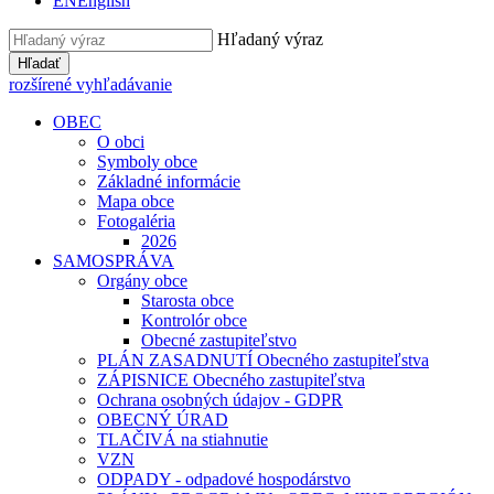
EN
English
Hľadaný výraz
Hľadať
rozšírené vyhľadávanie
OBEC
O obci
Symboly obce
Základné informácie
Mapa obce
Fotogaléria
2026
SAMOSPRÁVA
Orgány obce
Starosta obce
Kontrolór obce
Obecné zastupiteľstvo
PLÁN ZASADNUTÍ Obecného zastupiteľstva
ZÁPISNICE Obecného zastupiteľstva
Ochrana osobných údajov - GDPR
OBECNÝ ÚRAD
TLAČIVÁ na stiahnutie
VZN
ODPADY - odpadové hospodárstvo