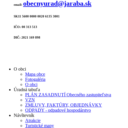
obecnyurad@jaraba.sk
email:
SK11 5600 0000 0020 6135 3001
IČO: 00 313 513
DIČ: 2021 169 898
O obci
Mapa obce
Fotogaléria
O obci
Úradná tabuľa
PLÁN ZASADNUTÍ Obecného zastupiteľstva
VZN
ZMLUVY, FAKTÚRY, OBJEDNÁVKY
ODPADY - odpadové hospodárstvo
Návštevník
Atrakcie
Turistické mapy