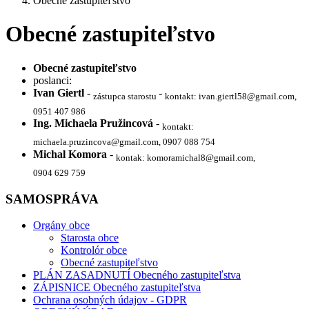
Obecné zastupiteľstvo
Obecné zastupiteľstvo
Obecné zastupiteľstvo
poslanci:
Ivan Giertl
-
-
zástupca starostu
kontakt: ivan.giertl58@gmail.com,
0951 407 986
Ing. Michaela Pružincová
-
kontakt:
michaela.pruzincova@gmail.com, 0907 088 754
Michal Komora
-
kontak: komoramichal8@gmail.com,
0904 629 759
SAMOSPRÁVA
Orgány obce
Starosta obce
Kontrolór obce
Obecné zastupiteľstvo
PLÁN ZASADNUTÍ Obecného zastupiteľstva
ZÁPISNICE Obecného zastupiteľstva
Ochrana osobných údajov - GDPR