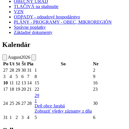
OBECNÝ ÚRAD
TLAČIVÁ na stiahnutie
VZN
ODPADY - odpadové hospodárstvo
PLÁNY - PROGRAMY - OBEC, MIKROREGIÓN
Správne poplatky
Základné dokumenty
Kalendár
August
2026
Po
Ut
St
Št
Pia
So
Ne
27
28
29
30
31
1
2
3
4
5
6
7
8
9
10
11
12
13
14
15
16
17
18
19
20
21
22
23
29
1
24
25
26
27
28
30
Deň obce Jarabá
Zobraziť všetky záznamy z dňa
31
1
2
3
4
5
6