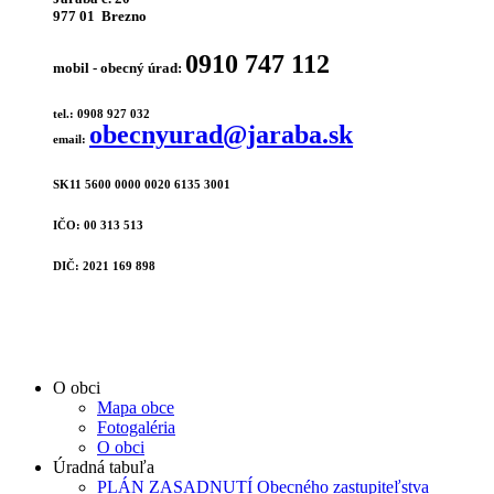
977 01 Brezno
0910 747 112
mobil - obecný úrad:
tel.: 0908 927 032
obecnyurad@jaraba.sk
email:
SK11 5600 0000 0020 6135 3001
IČO: 00 313 513
DIČ: 2021 169 898
O obci
Mapa obce
Fotogaléria
O obci
Úradná tabuľa
PLÁN ZASADNUTÍ Obecného zastupiteľstva