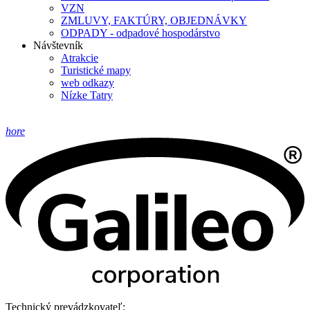
VZN
ZMLUVY, FAKTÚRY, OBJEDNÁVKY
ODPADY - odpadové hospodárstvo
Návštevník
Atrakcie
Turistické mapy
web odkazy
Nízke Tatry
hore
Technický prevádzkovateľ: