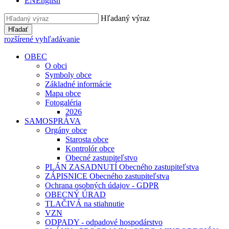
EN
English
Hľadaný výraz
Hľadať
rozšírené vyhľadávanie
OBEC
O obci
Symboly obce
Základné informácie
Mapa obce
Fotogaléria
2026
SAMOSPRÁVA
Orgány obce
Starosta obce
Kontrolór obce
Obecné zastupiteľstvo
PLÁN ZASADNUTÍ Obecného zastupiteľstva
ZÁPISNICE Obecného zastupiteľstva
Ochrana osobných údajov - GDPR
OBECNÝ ÚRAD
TLAČIVÁ na stiahnutie
VZN
ODPADY - odpadové hospodárstvo