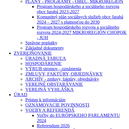
PLÁNY - PROGRAMY - OBEC, MIKROREGIÓN
Program hospodárskeho a sociálneho rozvoja
obce Jarabá 2023-2027
Komunitný plán sociálnych služieb obce Jarabá
2024 – 2027 s platnosťou do 2030
Program hospodárskeho rozvoja a sociálneho
rozvoja 2024-2027 MIKROREGIÓN CHOPOK
- JUH
Správne poplatky
Základné dokumenty
ZVEREJŇOVANIE
ÚRADNÁ TABUĽA
HOSPODÁRENIE
VÝRUB stromov - oznámenia
ZMLUVY, FAKTÚRY, OBJEDNÁVKY
ARCHÍV - zmluvy, faktúry, objednávky
VEREJNÉ OBSTARÁVANIE
VEREJNÁ VYHLÁŠKA
ÚRAD
Prístup k informáciám
OZNAMOVACIE POVINNOSTI
VOĽBY A REFERENDÁ
Voľby do EURÓPSKEHO PARLAMENTU
2024
Referendum 2026