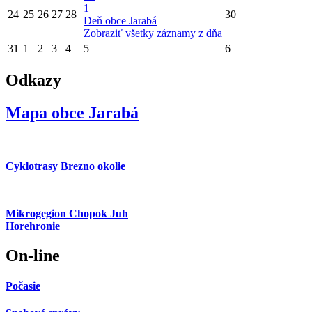
1
24
25
26
27
28
30
Deň obce Jarabá
Zobraziť všetky záznamy z dňa
31
1
2
3
4
5
6
Odkazy
Mapa obce Jarabá
Cyklotrasy Brezno okolie
Mikrogegion Chopok Juh
Horehronie
On-line
Počasie