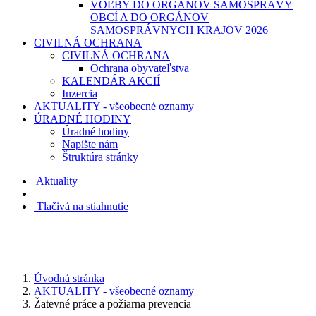
VOĽBY DO ORGÁNOV SAMOSPRÁVY
OBCÍ A DO ORGÁNOV
SAMOSPRÁVNYCH KRAJOV 2026
CIVILNÁ OCHRANA
CIVILNÁ OCHRANA
Ochrana obyvateľstva
KALENDÁR AKCIÍ
Inzercia
AKTUALITY - všeobecné oznamy
ÚRADNÉ HODINY
Úradné hodiny
Napíšte nám
Štruktúra stránky
Aktuality
Tlačivá na stiahnutie
Úvodná stránka
AKTUALITY - všeobecné oznamy
Žatevné práce a požiarna prevencia