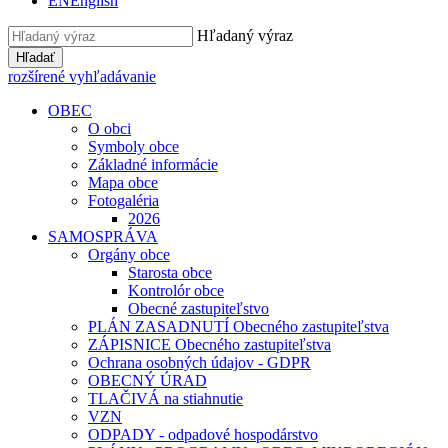
EN
English
Hľadaný výraz
Hľadať
rozšírené vyhľadávanie
OBEC
O obci
Symboly obce
Základné informácie
Mapa obce
Fotogaléria
2026
SAMOSPRÁVA
Orgány obce
Starosta obce
Kontrolór obce
Obecné zastupiteľstvo
PLÁN ZASADNUTÍ Obecného zastupiteľstva
ZÁPISNICE Obecného zastupiteľstva
Ochrana osobných údajov - GDPR
OBECNÝ ÚRAD
TLAČIVÁ na stiahnutie
VZN
ODPADY - odpadové hospodárstvo