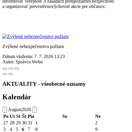
informovať verejnosť o zásadách protipožiarnej bezpečnosti
a organizovať preventívnovýchovné akcie pre občanov.
Zvýšené nebezpečenstvo požiaru
Dátum vloženia:
7. 7. 2026 13:23
Autor:
Správca Webu
AKTUALITY - všeobecné oznamy
Kalendár
August
2026
Po
Ut
St
Št
Pia
So
Ne
27
28
29
30
31
1
2
3
4
5
6
7
8
9