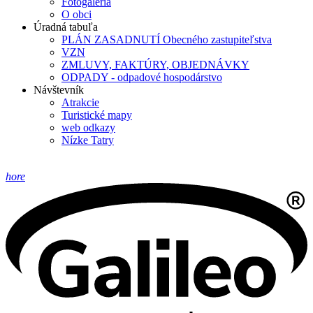
Fotogaléria
O obci
Úradná tabuľa
PLÁN ZASADNUTÍ Obecného zastupiteľstva
VZN
ZMLUVY, FAKTÚRY, OBJEDNÁVKY
ODPADY - odpadové hospodárstvo
Návštevník
Atrakcie
Turistické mapy
web odkazy
Nízke Tatry
hore