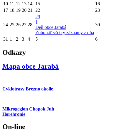
10
11
12
13
14
15
16
17
18
19
20
21
22
23
29
1
24
25
26
27
28
30
Deň obce Jarabá
Zobraziť všetky záznamy z dňa
31
1
2
3
4
5
6
Odkazy
Mapa obce Jarabá
Cyklotrasy Brezno okolie
Mikrogegion Chopok Juh
Horehronie
On-line