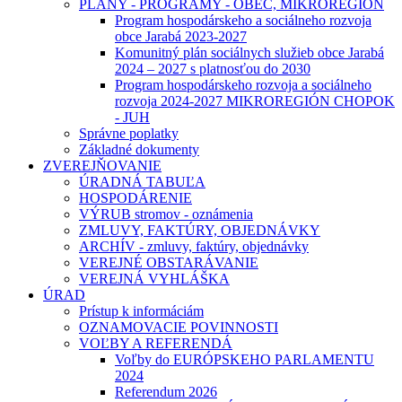
PLÁNY - PROGRAMY - OBEC, MIKROREGIÓN
Program hospodárskeho a sociálneho rozvoja
obce Jarabá 2023-2027
Komunitný plán sociálnych služieb obce Jarabá
2024 – 2027 s platnosťou do 2030
Program hospodárskeho rozvoja a sociálneho
rozvoja 2024-2027 MIKROREGIÓN CHOPOK
- JUH
Správne poplatky
Základné dokumenty
ZVEREJŇOVANIE
ÚRADNÁ TABUĽA
HOSPODÁRENIE
VÝRUB stromov - oznámenia
ZMLUVY, FAKTÚRY, OBJEDNÁVKY
ARCHÍV - zmluvy, faktúry, objednávky
VEREJNÉ OBSTARÁVANIE
VEREJNÁ VYHLÁŠKA
ÚRAD
Prístup k informáciám
OZNAMOVACIE POVINNOSTI
VOĽBY A REFERENDÁ
Voľby do EURÓPSKEHO PARLAMENTU
2024
Referendum 2026