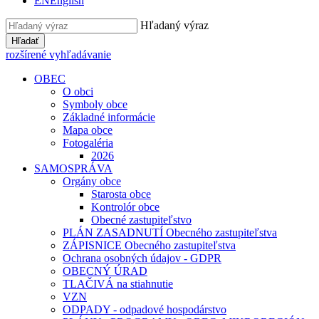
EN
English
Hľadaný výraz
Hľadať
rozšírené vyhľadávanie
OBEC
O obci
Symboly obce
Základné informácie
Mapa obce
Fotogaléria
2026
SAMOSPRÁVA
Orgány obce
Starosta obce
Kontrolór obce
Obecné zastupiteľstvo
PLÁN ZASADNUTÍ Obecného zastupiteľstva
ZÁPISNICE Obecného zastupiteľstva
Ochrana osobných údajov - GDPR
OBECNÝ ÚRAD
TLAČIVÁ na stiahnutie
VZN
ODPADY - odpadové hospodárstvo