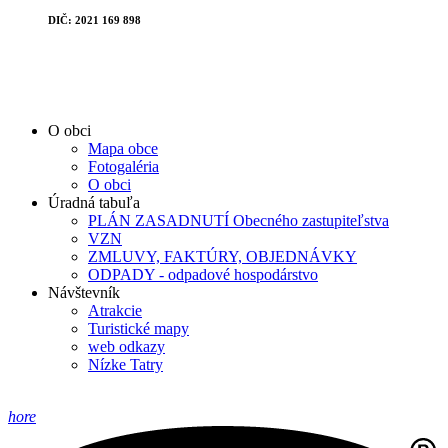
DIČ: 2021 169 898
O obci
Mapa obce
Fotogaléria
O obci
Úradná tabuľa
PLÁN ZASADNUTÍ Obecného zastupiteľstva
VZN
ZMLUVY, FAKTÚRY, OBJEDNÁVKY
ODPADY - odpadové hospodárstvo
Návštevník
Atrakcie
Turistické mapy
web odkazy
Nízke Tatry
hore