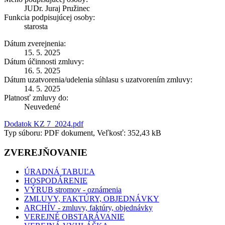
JUDr. Juraj Pružinec
Funkcia podpisujúcej osoby:
starosta
Dátum zverejnenia:
15. 5. 2025
Dátum účinnosti zmluvy:
16. 5. 2025
Dátum uzatvorenia/udelenia súhlasu s uzatvorením zmluvy:
14. 5. 2025
Platnosť zmluvy do:
Neuvedené
Dodatok KZ 7_2024.pdf
Typ súboru: PDF dokument, Veľkosť: 352,43 kB
ZVEREJŇOVANIE
ÚRADNÁ TABUĽA
HOSPODÁRENIE
VÝRUB stromov - oznámenia
ZMLUVY, FAKTÚRY, OBJEDNÁVKY
ARCHÍV - zmluvy, faktúry, objednávky
VEREJNÉ OBSTARÁVANIE