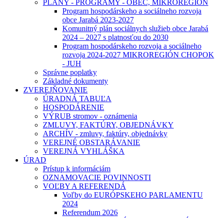
PLÁNY - PROGRAMY - OBEC, MIKROREGIÓN
Program hospodárskeho a sociálneho rozvoja
obce Jarabá 2023-2027
Komunitný plán sociálnych služieb obce Jarabá
2024 – 2027 s platnosťou do 2030
Program hospodárskeho rozvoja a sociálneho
rozvoja 2024-2027 MIKROREGIÓN CHOPOK
- JUH
Správne poplatky
Základné dokumenty
ZVEREJŇOVANIE
ÚRADNÁ TABUĽA
HOSPODÁRENIE
VÝRUB stromov - oznámenia
ZMLUVY, FAKTÚRY, OBJEDNÁVKY
ARCHÍV - zmluvy, faktúry, objednávky
VEREJNÉ OBSTARÁVANIE
VEREJNÁ VYHLÁŠKA
ÚRAD
Prístup k informáciám
OZNAMOVACIE POVINNOSTI
VOĽBY A REFERENDÁ
Voľby do EURÓPSKEHO PARLAMENTU
2024
Referendum 2026