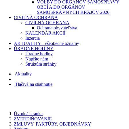
VOĽBY DO ORGÁNOV SAMOSPRÁVY
OBCÍ A DO ORGÁNOV
SAMOSPRÁVNYCH KRAJOV 2026
CIVILNÁ OCHRANA
CIVILNÁ OCHRANA
Ochrana obyvateľstva
KALENDÁR AKCIÍ
Inzercia
AKTUALITY - všeobecné oznamy
ÚRADNÉ HODINY
Úradné hodiny
Napíšte nám
Štruktúra stránky
Aktuality
Tlačivá na stiahnutie
Úvodná stránka
ZVEREJŇOVANIE
ZMLUVY, FAKTÚRY, OBJEDNÁVKY